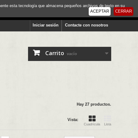
tamente esta tecnología que almacena pequeños archivos de texto en su
ACEPTAR
CERRAR
Iniciar sesión
Contacte con nosotros
Carrito
vacío
Hay 27 productos.
Vista:
Cuadrícula
Lista