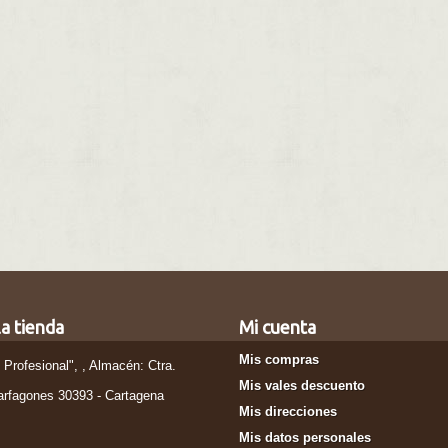
a tienda
Mi cuenta
Mis compras
l Profesional", , Almacén: Ctra.
Mis vales descuento
arfagones 30393 - Cartagena
Mis direcciones
Mis datos personales