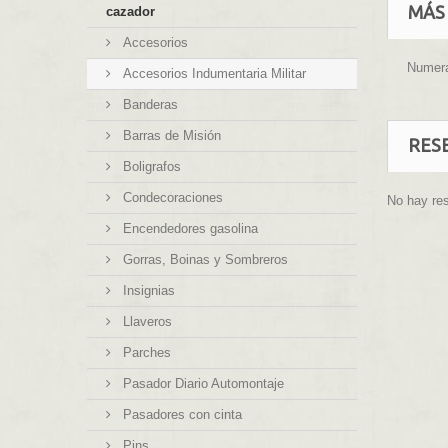
MÁS
cazador
Accesorios
Numera
Accesorios Indumentaria Militar
Banderas
Barras de Misión
RES
Boligrafos
Condecoraciones
No hay re
Encendedores gasolina
Gorras, Boinas y Sombreros
Insignias
Llaveros
Parches
Pasador Diario Automontaje
Pasadores con cinta
Pins