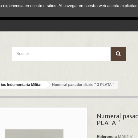
su experiencia en nuestros sitios. Al navegar en nuestra web acepta explici
ios Indumentaria Militar
Numeral pasador diario " 3 PLATA "
Numeral pasado
PLATA "
Referencia
MA9497