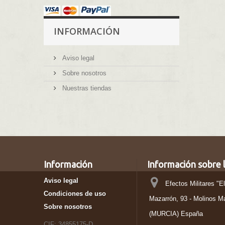
INFORMACIÓN
Aviso legal
Sobre nosotros
Nuestras tiendas
Información
Información sobre l
Aviso legal
Efectos Militares "E
Condiciones de uso
Mazarrón, 93 - Molinos M
Sobre nosotros
(MURCIA) España
CIF: 34855175-D