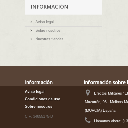
INFORMACIÓN
Aviso legal
Sobre nosotros
Nuestras tiendas
Información
Información sobre l
Aviso legal
Efectos Militares "E
Condiciones de uso
Mazarrón, 93 - Molinos M
Sobre nosotros
(MURCIA) España
CIF: 34855175-D
Llámanos ahora:
(+