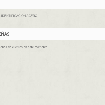
 IDENTIFICACIÓN ACERO
EÑAS
señas de clientes en este momento.