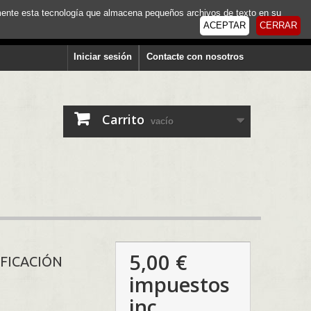
tamente esta tecnología que almacena pequeños archivos de texto en su
ACEPTAR
CERRAR
Iniciar sesión
Contacte con nosotros
Carrito
vacío
5,00 €
IFICACIÓN
impuestos
inc.