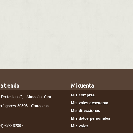
a tienda
Mi cuenta
Mis compras
l Profesional", , Almacén: Ctra.
Mis vales descuento
arfagones 30393 - Cartagena
Mis direcciones
Mis datos personales
34) 678462867
Mis vales