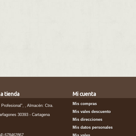
a tienda
Mi cuenta
Mis compras
l Profesional", , Almacén: Ctra.
Mis vales descuento
arfagones 30393 - Cartagena
Mis direcciones
Mis datos personales
34) 678462867
Mis vales