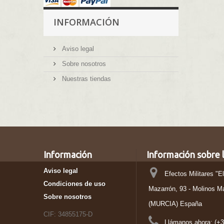
INFORMACIÓN
Aviso legal
Sobre nosotros
Nuestras tiendas
Información
Información sobre l
Aviso legal
Efectos Militares "E
Condiciones de uso
Mazarrón, 93 - Molinos M
Sobre nosotros
(MURCIA) España
CIF: 34855175-D
Llámanos ahora:
(+