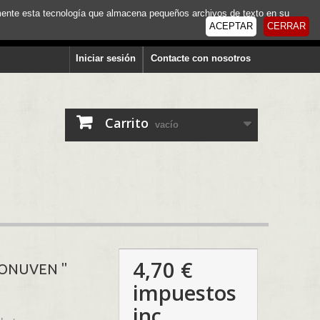
tamente esta tecnología que almacena pequeños archivos de texto en su
ACEPTAR
CERRAR
Iniciar sesión
Contacte con nosotros
Carrito
vacío
4,70 €
" ONUVEN "
impuestos
inc.