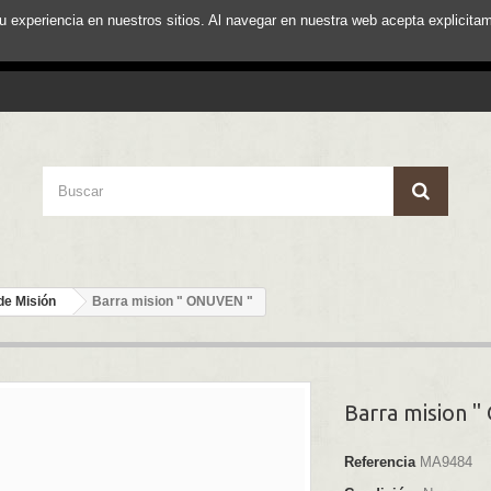
su experiencia en nuestros sitios. Al navegar en nuestra web acepta explici
de Misión
Barra mision " ONUVEN "
Barra mision 
Referencia
MA9484