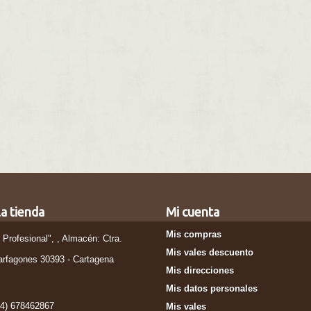
a tienda
Mi cuenta
Mis compras
l Profesional", , Almacén: Ctra.
Mis vales descuento
arfagones 30393 - Cartagena
Mis direcciones
Mis datos personales
34) 678462867
Mis vales