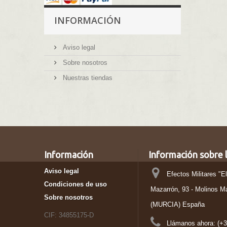
INFORMACIÓN
Aviso legal
Sobre nosotros
Nuestras tiendas
Información
Información sobre l
Aviso legal
Efectos Militares "E
Condiciones de uso
Mazarrón, 93 - Molinos M
Sobre nosotros
(MURCIA) España
CIF: 34855175-D
Llámanos ahora:
(+