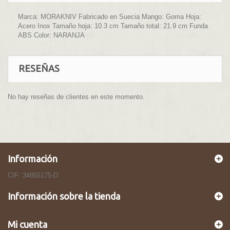
Marca: MORAKNIV Fabricado en Suecia Mango: Goma Hoja:
Acero Inox Tamaño hoja: 10.3 cm Tamaño total: 21.9 cm Funda
ABS Color: NARANJA
RESEÑAS
No hay reseñas de clientes en este momento.
Información
CIF: 34855175-D
Información sobre la tienda
Mi cuenta