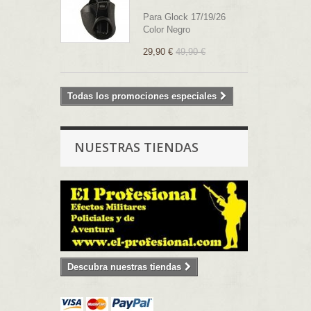
Para Glock 17/19/26
Color Negro
29,90 €
49,90 €
Todas los promociones especiales
NUESTRAS TIENDAS
Descubra nuestras tiendas