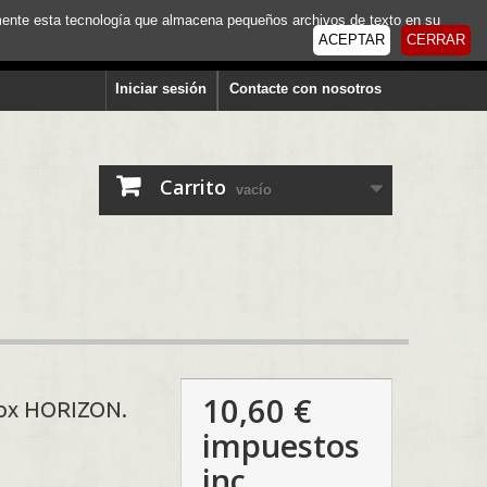
tamente esta tecnología que almacena pequeños archivos de texto en su
ACEPTAR
CERRAR
Iniciar sesión
Contacte con nosotros
Carrito
vacío
10,60 €
inox HORIZON.
impuestos
inc.