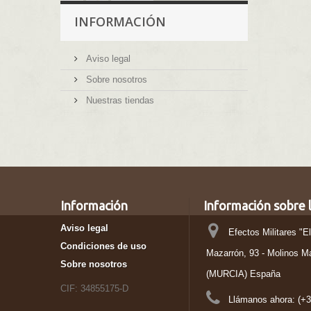
INFORMACIÓN
Aviso legal
Sobre nosotros
Nuestras tiendas
Información
Información sobre l
Aviso legal
Efectos Militares "E
Condiciones de uso
Mazarrón, 93 - Molinos M
Sobre nosotros
(MURCIA) España
CIF: 34855175-D
Llámanos ahora:
(+