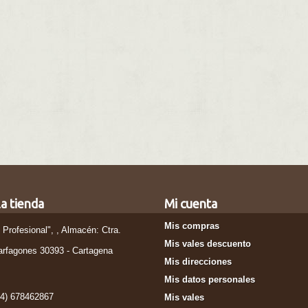
a tienda
Mi cuenta
Mis compras
l Profesional", , Almacén: Ctra.
Mis vales descuento
arfagones 30393 - Cartagena
Mis direcciones
Mis datos personales
34) 678462867
Mis vales