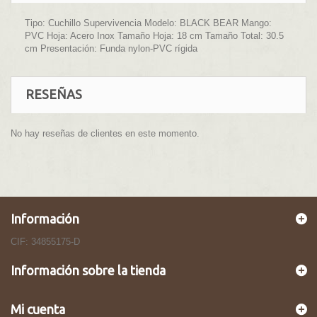
Tipo: Cuchillo Supervivencia Modelo: BLACK BEAR Mango:
PVC Hoja: Acero Inox Tamaño Hoja: 18 cm Tamaño Total: 30.5
cm Presentación: Funda nylon-PVC rígida
RESEÑAS
No hay reseñas de clientes en este momento.
Información
CIF: 34855175-D
Información sobre la tienda
Mi cuenta