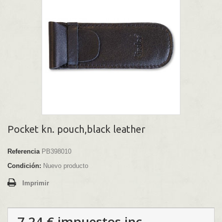
Pocket kn. pouch,black leather
Referencia
PB398010
Condición:
Nuevo producto
Imprimir
7,24 €
impuestos inc.