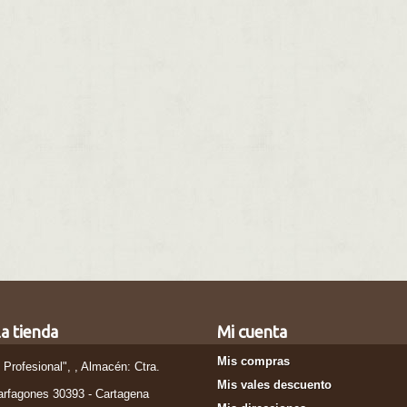
a tienda
Mi cuenta
Mis compras
l Profesional", , Almacén: Ctra.
Mis vales descuento
arfagones 30393 - Cartagena