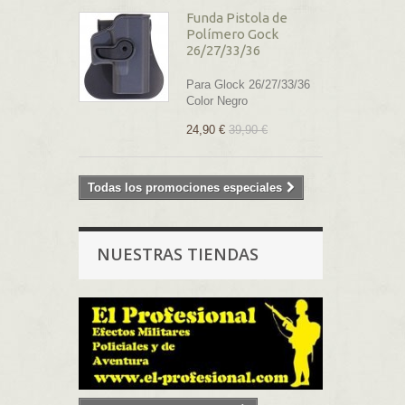
Funda Pistola de
Polímero Gock
26/27/33/36
Para Glock 26/27/33/36
Color Negro
24,90 €
39,90 €
Todas los promociones especiales
NUESTRAS TIENDAS