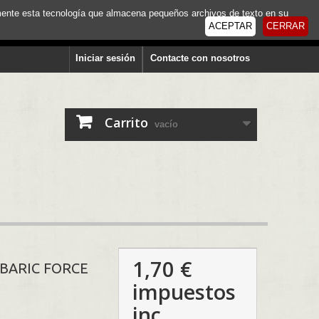
tamente esta tecnología que almacena pequeños archivos de texto en su
ACEPTAR
CERRAR
Iniciar sesión
Contacte con nosotros
Carrito
vacío
1,70 €
RBARIC FORCE
impuestos
inc.