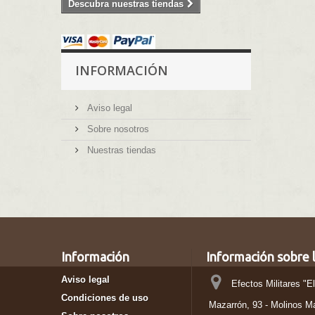
Descubra nuestras tiendas
INFORMACIÓN
Aviso legal
Sobre nosotros
Nuestras tiendas
Información
Información sobre l
Aviso legal
Efectos Militares "E
Condiciones de uso
Mazarrón, 93 - Molinos M