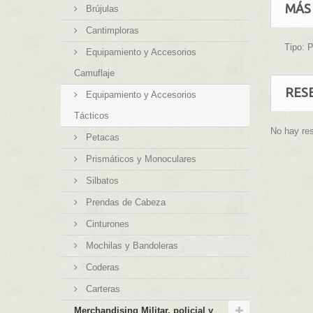
MÁS
Brújulas
Cantimploras
Tipo: P
Equipamiento y Accesorios
Camuflaje
RES
Equipamiento y Accesorios
Tácticos
No hay re
Petacas
Prismáticos y Monoculares
Silbatos
Prendas de Cabeza
Cinturones
Mochilas y Bandoleras
Coderas
Carteras
Merchandising Militar, policial y