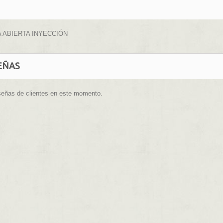
 ABIERTA INYECCIÓN
EÑAS
señas de clientes en este momento.