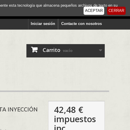
tamente esta tecnología que almacena pequeños archivos de texto en su
ACEPTAR
CERRAR
Iniciar sesión
Contacte con nosotros
Carrito
vacío
42,48 €
TA INYECCIÓN
impuestos
inc.