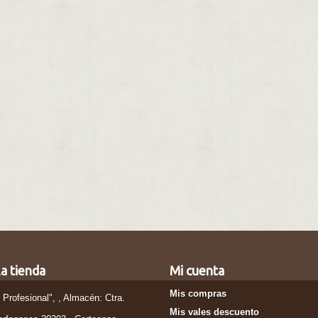
a tienda
Mi cuenta
Mis compras
l Profesional", , Almacén: Ctra.
Mis vales descuento