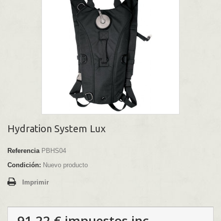
Hydration System Lux
Referencia
PBHS04
Condición:
Nuevo producto
Imprimir
91,22 €
impuestos inc.