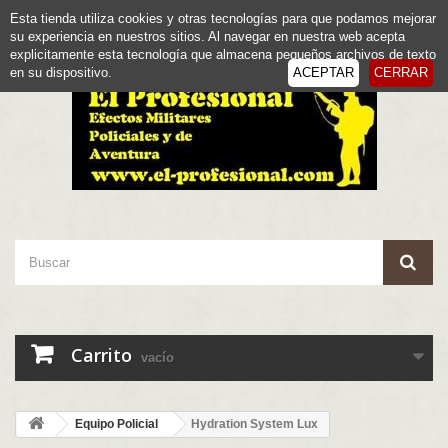
Esta tienda utiliza cookies y otras tecnologías para que podamos mejorar
su experiencia en nuestros sitios. Al navegar en nuestra web acepta
Iniciar sesión
Contacte con nosotros
explicitamente esta tecnología que almacena pequeños archivos de texto
en su dispositivo.
ACEPTAR
CERRAR
Carrito
vacío
Equipo Policial
Hydration System Lux