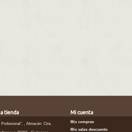
a tienda
Mi cuenta
Mis compras
l Profesional", , Almacén: Ctra.
Mis vales descuento