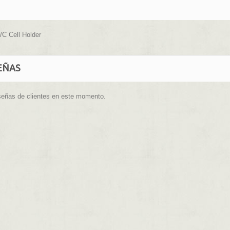
/C Cell Holder
EÑAS
señas de clientes en este momento.