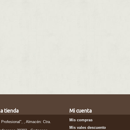
a tienda
Mi cuenta
Mis compras
l Profesional", , Almacén: Ctra.
Mis vales descuento