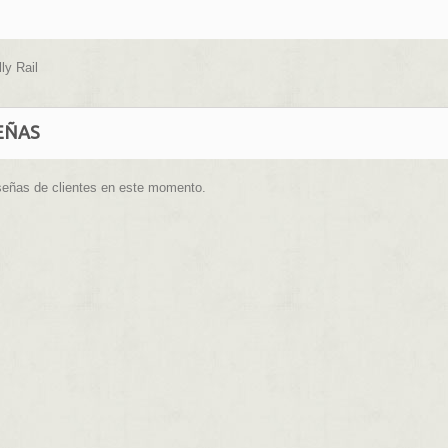
lly Rail
EÑAS
señas de clientes en este momento.