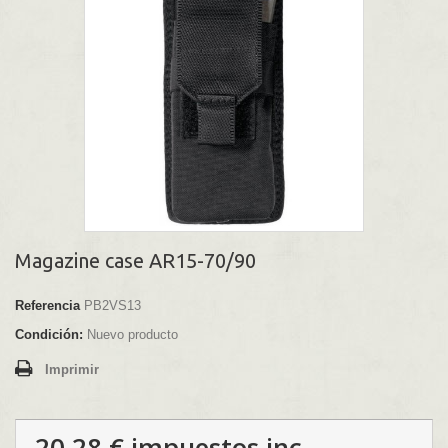
Magazine case AR15-70/90
Referencia
PB2VS13
Condición:
Nuevo producto
Imprimir
20,28 €
impuestos inc.