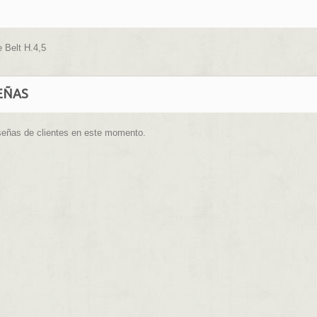
 Belt H.4,5
EÑAS
señas de clientes en este momento.