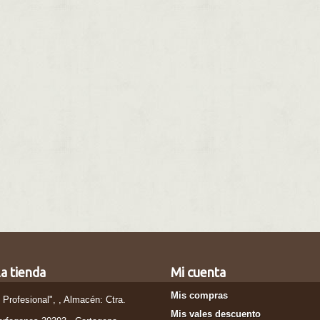
a tienda
Mi cuenta
Mis compras
l Profesional", , Almacén: Ctra.
Mis vales descuento