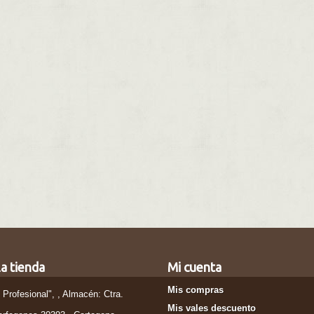
a tienda
Mi cuenta
Mis compras
l Profesional", , Almacén: Ctra.
Mis vales descuento