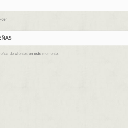
lder
EÑAS
señas de clientes en este momento.