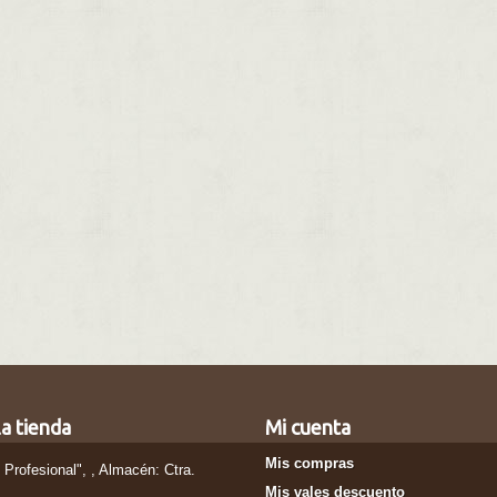
a tienda
Mi cuenta
Mis compras
l Profesional", , Almacén: Ctra.
Mis vales descuento