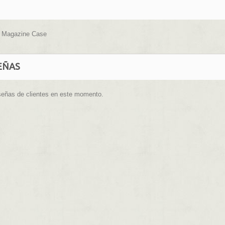
 Magazine Case
EÑAS
señas de clientes en este momento.