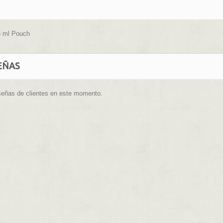
 ml Pouch
EÑAS
señas de clientes en este momento.