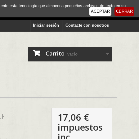
tamente esta tecnología que almacena pequeños archivos de texto en su
ACEPTAR
CERRAR
Iniciar sesión
Contacte con nosotros
Carrito
vacío
17,06 €
ch
impuestos
inc.