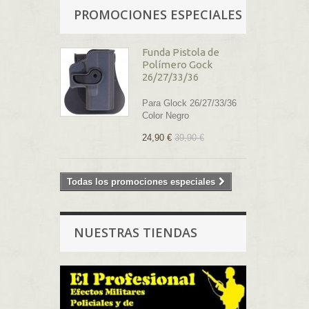
PROMOCIONES ESPECIALES
Funda Pistola de
Polímero Gock
26/27/33/36
Para Glock 26/27/33/36
Color Negro
24,90 €
39,90 €
Todas los promociones especiales
NUESTRAS TIENDAS