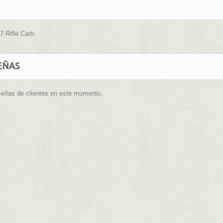
 Rifle Cartr.
EÑAS
señas de clientes en este momento.