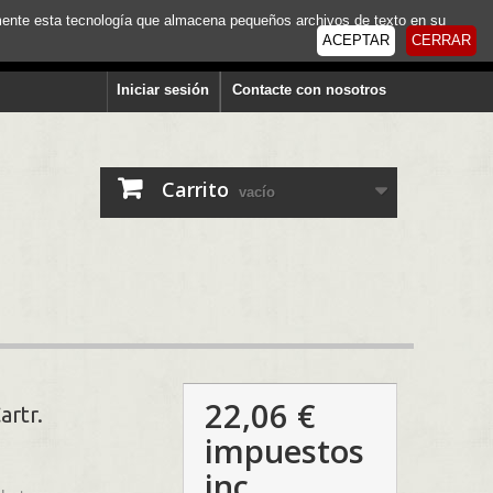
tamente esta tecnología que almacena pequeños archivos de texto en su
ACEPTAR
CERRAR
Iniciar sesión
Contacte con nosotros
Carrito
vacío
22,06 €
artr.
impuestos
inc.