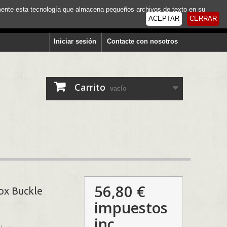
tamente esta tecnología que almacena pequeños archivos de texto en su
ACEPTAR
CERRAR
Iniciar sesión
Contacte con nosotros
Carrito
vacío
56,80 €
ox Buckle
impuestos
inc.