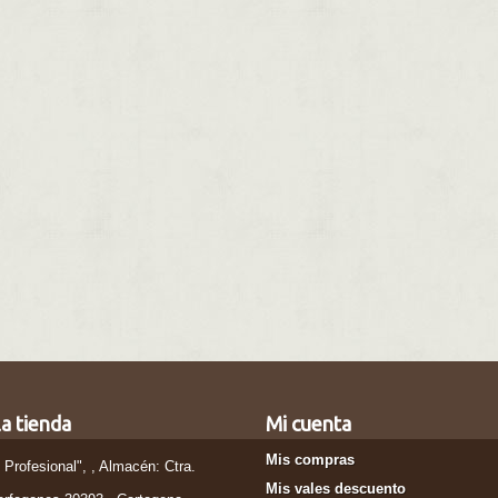
a tienda
Mi cuenta
Mis compras
l Profesional", , Almacén: Ctra.
Mis vales descuento