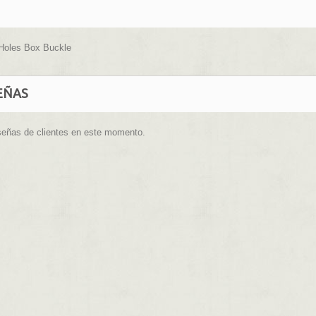
 Holes Box Buckle
EÑAS
señas de clientes en este momento.