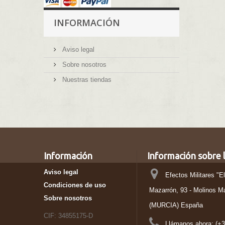
INFORMACIÓN
Aviso legal
Sobre nosotros
Nuestras tiendas
Información
Información sobre l
Aviso legal
Efectos Militares "E
Condiciones de uso
Mazarrón, 93 - Molinos M
Sobre nosotros
(MURCIA) España
CIF: 34855175-D
Llámanos ahora:
(+