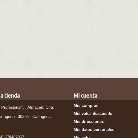
a tienda
Mi cuenta
Mis compras
l Profesional", , Almacén: Ctra.
Mis vales descuento
arfagones 30393 - Cartagena
Mis direcciones
Mis datos personales
34) 678462867
Mis vales