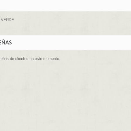
 VERDE
EÑAS
señas de clientes en este momento.