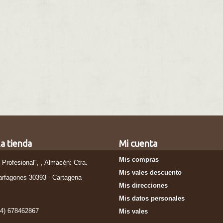
a tienda
Mi cuenta
Mis compras
l Profesional", , Almacén: Ctra.
Mis vales descuento
arfagones 30393 - Cartagena
Mis direcciones
Mis datos personales
34) 678462867
Mis vales