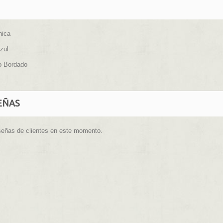
nica
zul
o Bordado
EÑAS
señas de clientes en este momento.