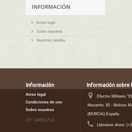
INFORMACIÓN
Aviso legal
Sobre nosotros
Nuestras tiendas
Información
Información sobre l
Aviso legal
Efectos Militares "E
Condiciones de uso
Mazarrón, 93 - Molinos M
Sobre nosotros
(MURCIA) España
CIF: 34855175-D
Llámanos ahora:
(+